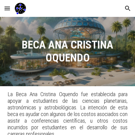
Skip to main content
Skip to navigation
BECA ANA CRISTINA
OQUENDO
L
a
B
eca Ana Cristina Oquendo
fue
establecida para
apoyar
a estudiantes de las ciencias planetarias,
astronómicas y astrobiológicas. La intención
de
esta
beca es ayud
ar
con algunos de los costos asociados con
asistir a conferencias científicas, u otros costos
incurridos por estudiantes en el desarrollo de sus
carreras profesionales.